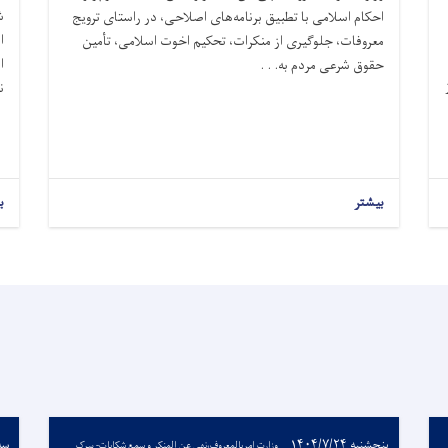
ش
احکام اسلامی با تطبیق برنامه‌های اصلاحی، در راستای ترویج
ا
معروفات، جلوگیری از منکرات، تحکیم اخوت اسلامی، تأمین
ا
حقوق شرعی مردم به. . .
ن
بیشتر
ب
پنجشنبه ۱۴۰۴/۷/۲۴
وزارت امربالمعروف،نهی عن المنکر و سمع شکایات- سرک