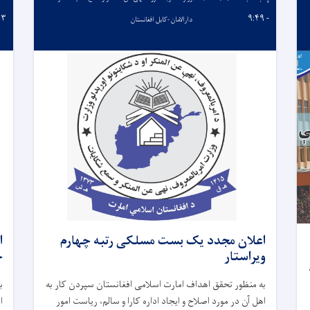
۵۳
- ۹:۴۹
دارالامان -کابل افغانستان
اعلان مجدد یک بست مسلکی رتبه چهارم
ا
ویراستار
چ
به منظور تحقق اهداف امارت اسلامی افغانستان سپردن کار به
ب
اهل آن در مورد اصلاح و ایجاد اداره کارا و سالم، ریاست امور
ا