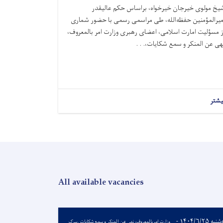
یخ مولوی خیرجان خیرخواه، براساس حکم عالیقدر
میرالمؤمنین حفظه‌الله، طی مراسمی رسمی با حضور شماری
ز مسؤلیت امارت اسلامی، اعضای رهبری وزارت امر بالمعروف،
هی عن المنکر و سمع شکایات،. . .
یشتر
All available vacancies
سه‌شنبه ۱۴۰۴/۶/۲۵ -
وزارت امربالمعروف، نهی عن المنکر و سمع شکایات .سرک