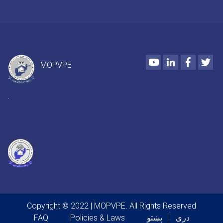
Youtube
LinkedIn
Faceboo
Twi
MOPVPE
.
Copyright © 2022 | MOPVPE. All Rights Reserved
Footer menu
FAQ
Policies & Laws
پښتو
دری