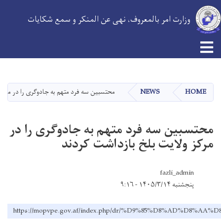
وزارت امر بالمعروف، نهی عن المنکر و سمع شکایات
Skip
to
main
HOME
NEWS
محتسبین سه فرد متهم به جادوگری را در مرکز 
content
محتسبین سه فرد متهم به جادوگری را در
مرکز ولایت بلخ بازداشت کردند
fazli_admin
پنجشنبه ۱۴۰۵/۳/۱۴ - ۹:۱۶
https://mopvpe.gov.af/index.php/dr/%D9%85%D8%A