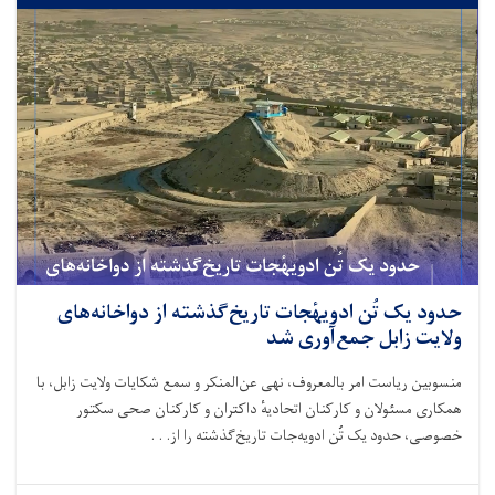
حدود یک تُن ادویهٔجات تاریخ‌گذشته از دواخانه‌های
ولایت زابل جمع‌آوری شد
منسوبین ریاست امر بالمعروف، نهی عن‌المنکر و سمع شکایات ولایت زابل، با
همکاری مسئولان و کارکنان اتحادیهٔ داکتران و کارکنان صحی سکتور
خصوصی، حدود یک تُن ادویه‌جات تاریخ‌گذشته را از. . .