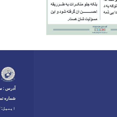
آدرس : سر
شماره تم
ایمیل:
f