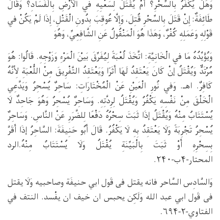
وَهَلْ يُكَفَّرُ بِالسِّحْرِ؟ أَمْ يُقْتَلُ لِسَعْيِهِ فِي الْأَرْضِ بِالْفَسَادِ؟ وَقَالَ
طَائِفَةٌ: إِنْ قَتَلَ بِالسِّحْرِ قُتِلَ، وَإِلَّا عُوقِبَ بِدُونِ الْقَتْلِ، إِذَا لَمْ يَكُنْ فِي
قَوْلِهِ وَعَمَلِهِ كُفْرٌ، وَهَذَا هُوَ الْمَنْقُولُ عَنِ الشَّافِعِيِّ، وَهُوَ
وَيُؤَيِّدُهُ مَا فِي الْخَانِيَّةِ: اتَّخَذَ لُعْبَةً لِيُفَرِّقَ بَيْنَ الْمَرْءِ وَزَوْجِهِ. قَالُوا: هُوَ
مُرْتَدٌّ وَيُقْتَلُ إنْ كَانَ يَعْتَقِدُ لَهَا أَثَرًا وَيَعْتَقِدُ التَّفْرِيقَ مِنْ اللُّعْبَةِ لِأَنَّهُ
كَافِرٌ. اهـ. وَفِي نُورِ الْعَيْنِ عَنْ الْمُخْتَارَاتِ: سَاحِرٌ يُسْحِرُ وَيَدَّعِي
الْخَلْقَ مِنْ نَفْسِهِ يَكْفُرُ وَيُقْتَلُ لِرِدَّتِهِ. وَسَاحِرٌ يُسْحِرُ وَهُوَ جَاحِدٌ لَا
يُسْتَتَابُ مِنْهُ وَيُقْتَلُ إذَا ثَبَتَ سِحْرُهُ دَفْعًا لِلضَّرَرِ عَنْ النَّاسِ. وَسَاحِرٌ
يُسْحِرُ تَجْرِبَةً وَلَا يَعْتَقِدُ بِهِ لَا يَكْفُرُ. قَالَ أَبُو حَنِيفَةَ: السَّاحِرُ إذَا أَقَرَّ
بِسِحْرِهِ أَوْ ثَبَتَ بِالْبَيِّنَةِ يُقْتَلُ وَلَا يُسْتَتَابُ مِنْهُ.الرد
المحتار-۴ب-۲۴۰.
وَالسَّادِس السَّاحر فانه يقتل فى قَول ابي حنيفَة وصاحبيه وَلَا يقتل
فى قَول ابي عبد الله وَلَكِن يحبس ان خيف ان يفْسد. النتف في
الفتاوي-۲-۶۹۴.