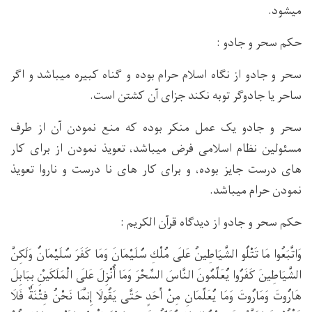
میشود.
حکم سحر و جادو :
سحر و جادو از نګاه اسلام حرام بوده و ګناه کبیره میباشد و اګر
ساحر یا جادوګر توبه نکند جزای آن کشتن است.
سحر و جادو یک عمل منکر بوده که منع نمودن آن از طرف
مسئولین نظام اسلامی فرض میباشد، تعویذ نمودن از برای کار
های درست جایز بوده، و برای کار های نا درست و ناروا تعویذ
نمودن حرام میباشد.
حکم سحر و جادو از دیدګاه قرآن الکریم :
وَاتَّبَعُوا مَا تَتْلُو الشَّيَاطِينُ عَلَى مُلْكِ سُلَيْمَانَ وَمَا كَفَرَ سُلَيْمَانُ وَلَكِنَّ
الشَّيَاطِينَ كَفَرُوا يُعَلِّمُونَ النَّاسَ السِّحْرَ وَمَا أُنْزِلَ عَلَى الْمَلَكَيْنِ بِبَابِلَ
هَارُوتَ وَمَارُوتَ وَمَا يُعَلِّمَانِ مِنْ أَحَدٍ حَتَّى يَقُولَا إِنَّمَا نَحْنُ فِتْنَةٌ فَلَا