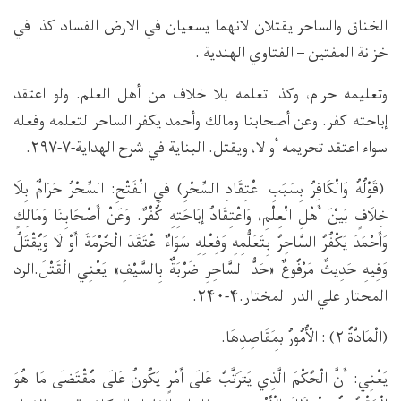
الخناق والساحر يقتلان لانهما يسعيان في الارض الفساد كذا في
خزانة المفتين – الفتاوي الهندية .
وتعليمه حرام، وكذا تعلمه بلا خلاف من أهل العلم. ولو اعتقد
إباحته كفر. وعن أصحابنا ومالك وأحمد يكفر الساحر لتعلمه وفعله
سواء اعتقد تحريمه أو لا، ويقتل. البناية في شرح الهداية-۷-۲۹۷.
(قَوْلُهُ وَالْكَافِرُ بِسَبَبِ اعْتِقَادِ السِّحْرِ) فِي الْفَتْحِ: السِّحْرُ حَرَامٌ بِلَا
خِلَافٍ بَيْنَ أَهْلِ الْعِلْمِ، وَاعْتِقَادُ إبَاحَتِهِ كُفْرٌ. وَعَنْ أَصْحَابِنَا وَمَالِكٍ
وَأَحْمَدَ يَكْفُرُ السَّاحِرُ بِتَعَلُّمِهِ وَفِعْلِهِ سَوَاءٌ اعْتَقَدَ الْحُرْمَةَ أَوْ لَا وَيُقْتَلُ
وَفِيهِ حَدِيثٌ مَرْفُوعٌ «حَدُّ السَّاحِرِ ضَرْبَةٌ بِالسَّيْفِ» يَعْنِي الْقَتْلَ.الرد
المحتار علي الدر المختار.۴-۲۴۰.
(الْمَادَّةُ ۲) : الْأُمُورُ بِمَقَاصِدِهَا.
يَعْنِي: أَنَّ الْحُكْمَ الَّذِي يَتَرَتَّبُ عَلَى أَمْرٍ يَكُونُ عَلَى مُقْتَضَى مَا هُوَ