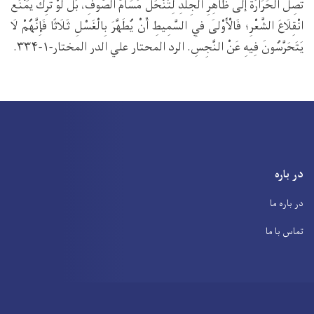
تَصِلُ الْحَرَارَةُ إلَى ظَاهِرِ الْجِلْدِ لِتَنْحَلَّ مَسَامُّ الصُّوفِ، بَلْ لَوْ تُرِكَ يَمْنَعُ
انْقِلَاعَ الشَّعْرِ؛ فَالْأَوْلَى فِي السَّمِيطِ أَنْ يُطَهَّرَ بِالْغَسْلِ ثَلَاثًا فَإِنَّهُمْ لَا
يَتَحَرَّسُونَ فِيهِ عَنْ النَّجِسِ. الرد المحتار علي الدر المختار-۱-۳۳۴.
در باره
در باره ما
تماس با ما