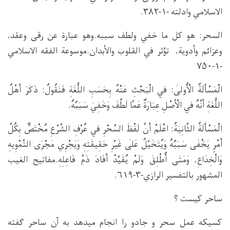
الاسلامي وادلته -۱-۳۸۲.
السحر: هو كل ما خفي ولطف سببه.وهو عبارة عن رقى وعقد،
وعزائم وأدوية، تؤثر في القلوب والأبدان.موسوعة الفقه الاسلامي
-۱-۷۵۰
الْمَسْأَلَةُ الْأُولَى: فِي الْبَحْثِ عَنْهُ بِحَسَبِ اللُّغَةِ فَنَقُولُ: ذَكَرَ أَهْلُ
اللُّغَةِ أَنَّهُ فِي الْأَصْلِ عِبَارَةٌ عَمَّا لَطُفَ وَخَفِيَ سَبَبُهُ.
الْمَسْأَلَةُ الثَّانِيَةُ: اعْلَمْ أَنَّ لَفْظَ السِّحْرِ فِي عُرْفِ الشَّرْعِ مُخْتَصٌّ بِكُلِّ
أَمْرٍ يَخْفَى سَبَبُهُ وَيُتَخَيَّلُ عَلَى غَيْرِ حَقِيقَتِهِ وَيَجْرِي مَجْرَى التَّمْوِيهِ
وَالْخِدَاعِ، وَمَتَى أُطْلِقَ وَلَمْ يُقَيَّدْ أَفَادَ ذَمَّ فَاعِلِهِ.مفاتيح الغيب
المشهور بالتفسير الرازي-۳-۶۱۹.
ساحر کیست ؟
کسیکه عمل سحر و جادو را انجام میدهد به آن ساحر ګفته