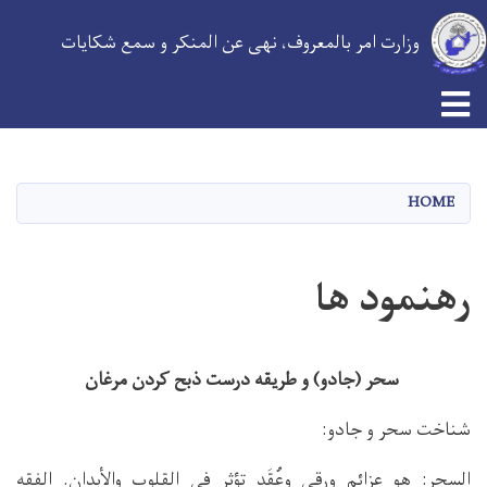
وزارت امر بالمعروف، نهی عن المنکر و سمع شکایات
Toggle navigation
Skip
to
main
HOME
content
رهنمود ها
سحر (جادو) و طریقه درست ذبح کردن مرغان
شناخت سحر و جادو:
السحر: هو عزائم ورقى وعُقَد تؤثر في القلوب والأبدان. الفقه