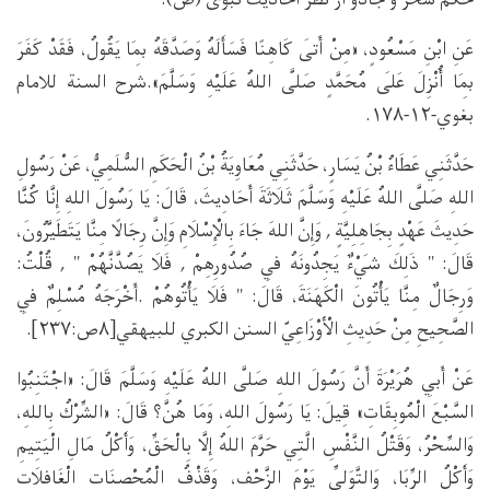
حکم سحر و جادو از نظر احادیث نبوی (ص):
عَنِ ابْنِ مَسْعُودٍ، «مِنْ أَتَى كَاهِنًا فَسَأَلَهُ وَصَدَّقَهُ بِمَا يَقُولُ، فَقَدْ كَفَرَ
بِمَا أُنْزِلَ عَلَى مُحَمَّدٍ صَلَّى اللهُ عَلَيْهِ وَسَلَّمَ».شرح السنة للامام
بغوي-۱۲-۱۷۸.
حَدَّثَنِي عَطَاءُ بْنُ يَسَارٍ، حَدَّثَنِي مُعَاوِيَةُ بْنُ الْحَكَمِ السُّلَمِيُّ، عَنْ رَسُولِ
اللهِ صَلَّى اللهُ عَلَيْهِ وَسَلَّمَ ثَلَاثَةَ أَحَادِيثَ، قَالَ: يَا رَسُولَ اللهِ إِنَّا كُنَّا
حَدِيثَ عَهْدٍ بِجَاهِلِيَّةٍ , وَإِنَّ اللهَ جَاءَ بِالْإِسْلَامِ وَإِنَّ رِجَالًا مِنَّا يَتَطَيَّرُونَ،
قَالَ: " ذَلِكَ شَيْءٌ يَجِدُونَهُ فِي صُدُورِهِمْ , فَلَا يَصُدَّنَّهُمْ " , قُلْتُ:
وَرِجَالٌ مِنَّا يَأْتُونَ الْكَهَنَةَ، قَالَ: " فَلَا يَأْتُوهُمْ .أَخْرَجَهُ مُسْلِمٌ فِي
الصَّحِيحِ مِنْ حَدِيثِ الْأَوْزَاعِيّ السنن الكبري للبيهقي[۸ص:۲۳۷].
عَنْ أَبِي هُرَيْرَةَ أَنَّ رَسُولَ اللهِ صَلَّى اللهُ عَلَيْهِ وَسَلَّمَ قَالَ: «اجْتَنِبُوا
السَّبْعَ الْمُوبِقَاتِ» قِيلَ: يَا رَسُولَ اللهِ، وَمَا هُنَّ؟ قَالَ: «الشِّرْكُ بِاللهِ،
وَالسِّحْرُ، وَقَتْلُ النَّفْسِ الَّتِي حَرَّمَ اللهُ إِلَّا بِالْحَقِّ، وَأَكْلُ مَالِ الْيَتِيمِ
وَأَكْلُ الرِّبَا، وَالتَّوَلِّي يَوْمَ الزَّحْفِ، وَقَذْفُ الْمُحْصِنَاتِ الْغَافِلَاتِ