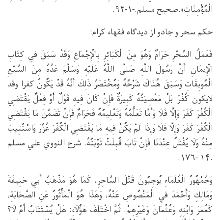
الْمُؤْمِنَاتِ».صحيح مسلم.-۱-۹۲.
حکم سحر و جادو از دیدګاه فقهاء کرام:
فَعَمَلُ السِّحْرِ حَرَامٌ وَهُوَ مِنَ الْكَبَائِرِ بِالْإِجْمَاعِ وَقَدْ سَبَقَ فِي كِتَابِ
الْإِيمَانِ أَنَّ رَسُولَ اللَّهِ صَلَّى اللَّهُ عَلَيْهِ وَسَلَّمَ عَدَّهُ مِنَ السَّبْعِ
الْمُوبِقَاتِ وَسَبَقَ هُنَاكَ شَرْحُهُ وَمُخْتَصَرُ ذَلِكَ أَنَّهُ قَدْ يَكُونُ كفرا وقد
لايكون كُفْرًا بَلْ مَعْصِيَتُهُ كَبِيرَةٌ فَإِنْ كَانَ فِيهِ قَوْلٌ أَوْ فِعْلٌ يَقْتَضِي
الْكُفْرَ كَفَرَ وَإِلَّا فَلَا وَأَمَّا تَعَلُّمُهُ وَتَعْلِيمُهُ فَحَرَامٌ فَإِنْ تَضَمَّنَ مَا يَقْتَضِي
الْكُفْرَ كَفَرَ وَإِلَّا فَلَا وَإِذَا لَمْ يَكُنْ فِيهِ مَا يَقْتَضِي الْكُفْرَ عُزِّرَ وَاسْتُتِيبَ
مِنْهُ وَلَا يُقْتَلُ عِنْدَنَا فَإِنْ تَابَ قُبِلَتْ تَوْبَتُهُ. شرح النووي علي مسلم
.۱۴ -۱۷۶.
وَجُمْهُورُ الْعُلَمَاءِ يُوجِبُونَ قَتْلَ السَّاحِرِ، كَمَا هُوَ مَذْهَبُ أَبِي حَنِيفَةَ
وَمَالِكٍ وَأَحْمَدَ فِي الْمَنْصُوصِ عَنْهُ، وَهَذَا هُوَ الْمَأْثُورُ عَنِ الصَّحَابَةِ،
كَعُمَرَ وَابْنِهِ وَعُثْمَانَ وَغَيْرِهِمْ. ثُمَّ اخْتَلَفَ هَؤُلَاءِ: هَلْ يُسْتَتَابُ أَمْ لَا؟