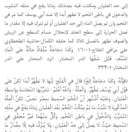
إلى حد الغليان ومكثت فيه بعدذلك زمانا يقع في مثله التشرب
والدخول في باطن اللحم لا تطهر أبدا إلا عند أبي يوسف كما مر في
اللحم وان لم يصل الماء إلى حد الغليان أو لم تترك فيه إلا مقدار ما
تصل الحرارة إلى سطح الجلد لإنحلال مسام السطح عن الريش
والصوف تطهر بالغسل ثلاثا كما حققه الكمال-حاشية الطحطاوي
علي مراقي الفلاح-۱-۱۶۰. وَكَذَا دَجَاجَةٌ مُلْقَاةٌ حَالَّةٌ عَلَى الْمَاءِ
لِلنَّتْفِ قَبْلَ شَقِّهَا الدر المختار. الرد المحتار علي الدر
المختار-۱-۳۳۴.
(قَوْلُهُ: وَكَذَا دَجَاجَةٌ إلَخْ) قَالَ فِي الْفَتْحِ: إنَّهَا لَا تَطْهُرُ أَبَدًا لَكِنْ عَلَى
قَوْلِ أَبِي يُوسُفَ تَطْهُرُ، وَالْعِلَّةُ - وَاَللَّهُ أَعْلَمُ - تَشَرُّبُهَا النَّجَاسَةَ بِوَاسِطَةِ
الْغَلَيَانِ، وَعَلَيْهِ اُشْتُهِرَ أَنَّ اللَّحْمَ السَّمِيطَ بِمِصْرَ نَجِسٌ، لَكِنَّ الْعِلَّةَ
الْمَذْكُورَةَ لَا تَثْبُتُ مَا لَمْ يَمْكُثْ اللَّحْمُ بَعْدَ الْغَلَيَانِ زَمَانًا يَقَعُ فِي مِثْلِهِ
التَّشَرُّبُ وَالدُّخُولُ فِي بَاطِنِ اللَّحْمِ، وَكُلٌّ مِنْهُمَا غَيْرُ مُحَقَّقٍ فِي
السَّمِيطِ حَيْثُ لَا يَصِلُ إلَى حَدِّ الْغَلَيَانِ، وَلَا يُتْرَكُ فِيهِ إلَّا مِقْدَارُ مَا