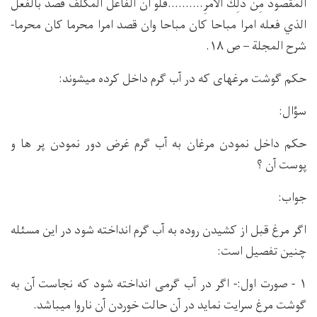
الْمَقْصُودُ مِنْ ذَلِكَ الْأَمْرِ..........فلو ان الفاعل المكلف قصد بالفعل
الذي فعله امرا مباحا كان مباحا وان قصد امرا محرما كان محرما-
شرح المجلة – ص ۱۸.
حکم ګوشت مرغهای که در آب ګرم داخل کرده میشوند:
سؤال:
حکم داخل نمودن مرغان به آب ګرم غرض دور نمودن پر ها و
پوست آن ؟
جواب:
اګر مرغ قبل از کشیدن روده به آب ګرم انداخته شود در این مسئله
چنین تفصیل است:
۱ - صورت اول:- اګر در آب ګرمی انداخته شود که نجاست آن به
ګوشت مرغ سرایت نماید در آن حالت خوردن آن ناروا میباشد.