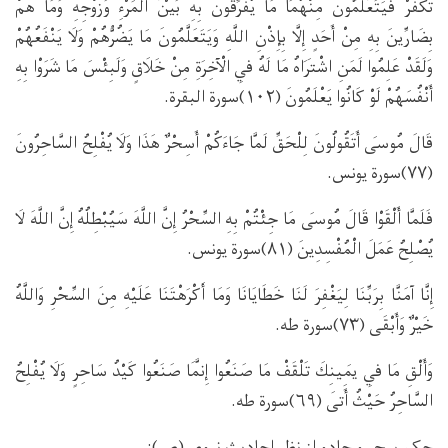
تَكْفُرْ فَيَتَعَلَّمُونَ مِنْهُمَا مَا يُفَرِّقُونَ بِهِ بَيْنَ الْمَرْءِ وَزَوْجِهِ وَمَا هُمْ
بِضَارِّينَ بِهِ مِنْ أَحَدٍ إِلَّا بِإِذْنِ اللَّهِ وَيَتَعَلَّمُونَ مَا يَضُرُّهُمْ وَلَا يَنْفَعُهُمْ
وَلَقَدْ عَلِمُوا لَمَنِ اشْتَرَاهُ مَا لَهُ فِي الْآخِرَةِ مِنْ خَلَاقٍ وَلَبِئْسَ مَا شَرَوْا بِهِ
أَنْفُسَهُمْ لَوْ كَانُوا يَعْلَمُونَ (۱۰۲)سورة البقرة.
قَالَ مُوسَى أَتَقُولُونَ لِلْحَقِّ لَمَّا جَاءَكُمْ أَسِحْرٌ هَذَا وَلَا يُفْلِحُ السَّاحِرُونَ
(۷۷)سورة يونس.
فَلَمَّا أَلْقَوْا قَالَ مُوسَى مَا جِئْتُمْ بِهِ السِّحْرُ إِنَّ اللَّهَ سَيُبْطِلُهُ إِنَّ اللَّهَ لَا
يُصْلِحُ عَمَلَ الْمُفْسِدِينَ (۸۱)سورة يونس.
إِنَّا آمَنَّا بِرَبِّنَا لِيَغْفِرَ لَنَا خَطَايَانَا وَمَا أَكْرَهْتَنَا عَلَيْهِ مِنَ السِّحْرِ وَاللَّهُ
خَيْرٌ وَأَبْقَى (۷۳)سورة طه.
وَأَلْقِ مَا فِي يَمِينِكَ تَلْقَفْ مَا صَنَعُوا إِنَّمَا صَنَعُوا كَيْدُ سَاحِرٍ وَلَا يُفْلِحُ
السَّاحِرُ حَيْثُ أَتَى (۶۹)سورة طه.