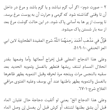
۲ – صورت دوم:- اګر آب ګرم نباشد و یا ګرم باشد و مرغ در داخل
آن تا وقتی ګذاشته شود که ګرمی و حرارت آن به پوست مرغ برسد،
تا پوست از پر ها به آسانی پاک شود، در این حالت ګوشت مرغ بعد
از سه بار شستن پاک میشود.
قَوْلٌ فِي مَذْهَبِ أَحْمَدَ رَحِمَهُمَا اللَّهُ.شرح العقيدة الطحاوية لابن ابي
العز الحنفي.-۱-۵۱۹.
وعلى هذا الدجاج المغلي قبل إخراج أمعائها وأما وضعها بقدر
انحلال المسام لنتف ريشها فتطهر بالغسل وتمويه الحديد بعد
سقيه بالنجس مرات ويتجه مرة لحرقه وقبل التمويه يطهر ظاهرها
بالغسل والتمويه يطهر باطنها عند أي يوسف وعليه الفتوى.مراقي
الفلاح شرح-۱-۶۷.
وعلى هذا الدجاج الخ" يعني لو ألقيت دجاجة حال غليان الماء
قبل أن يشق بطنها لتنتف أو كرش قبل أن يغسل إن وصل الماء