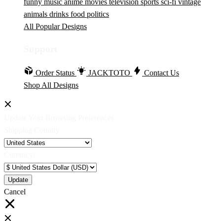
funny
music
anime
movies
television
sports
sci-fi
vintage
animals
drinks
food
politics
All Popular Designs
Support
Order Status
JACKTOTO
Contact Us
Shop All Designs
Update Your Browsing Preferences
Shipping Country:
Currency:
Cancel