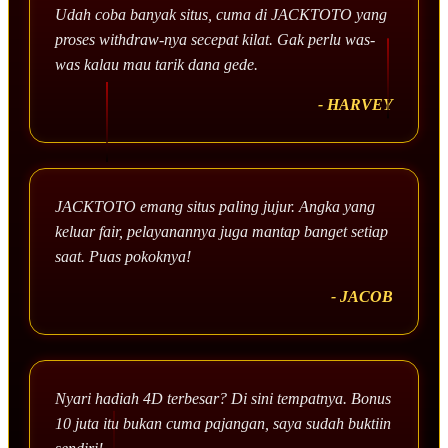
Udah coba banyak situs, cuma di JACKTOTO yang
proses withdraw-nya secepat kilat. Gak perlu was-
was kalau mau tarik dana gede.
- HARVEY
JACKTOTO emang situs paling jujur. Angka yang
keluar fair, pelayanannya juga mantap banget setiap
saat. Puas pokoknya!
- JACOB
Nyari hadiah 4D terbesar? Di sini tempatnya. Bonus
10 juta itu bukan cuma pajangan, saya sudah buktiin