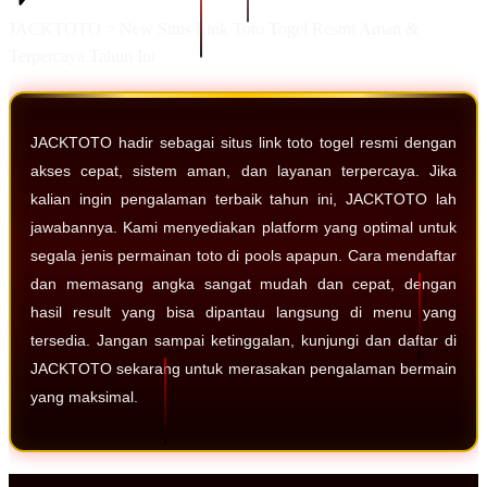
JACKTOTO > New Situs Link Toto Togel Resmi Aman &
Terpercaya Tahun Ini
JACKTOTO hadir sebagai situs link toto togel resmi dengan
akses cepat, sistem aman, dan layanan terpercaya. Jika
kalian ingin pengalaman terbaik tahun ini, JACKTOTO lah
jawabannya. Kami menyediakan platform yang optimal untuk
segala jenis permainan toto di pools apapun. Cara mendaftar
dan memasang angka sangat mudah dan cepat, dengan
hasil result yang bisa dipantau langsung di menu yang
tersedia. Jangan sampai ketinggalan, kunjungi dan daftar di
JACKTOTO sekarang untuk merasakan pengalaman bermain
yang maksimal.