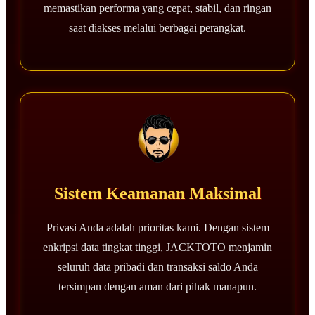
memastikan performa yang cepat, stabil, dan ringan
saat diakses melalui berbagai perangkat.
Sistem Keamanan Maksimal
Privasi Anda adalah prioritas kami. Dengan sistem
enkripsi data tingkat tinggi, JACKTOTO menjamin
seluruh data pribadi dan transaksi saldo Anda
tersimpan dengan aman dari pihak manapun.