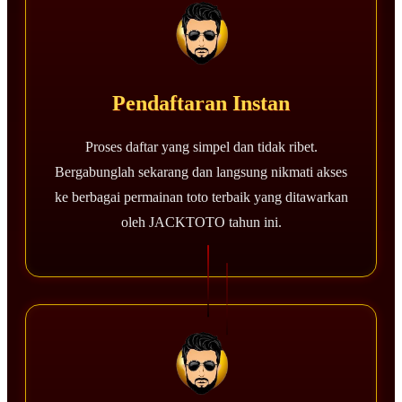
Pendaftaran Instan
Proses daftar yang simpel dan tidak ribet.
Bergabunglah sekarang dan langsung nikmati akses
ke berbagai permainan toto terbaik yang ditawarkan
oleh JACKTOTO tahun ini.