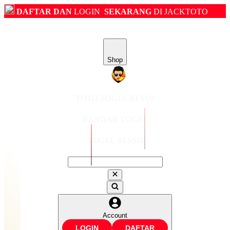
DAFTAR DAN
LOGIN
SEKARANG
DI JACKTOTO
Shop
TOTO TOGEL RESMI
BANDAR TOGEL
TOGEL RESMI
Account
LOGIN
DAFTAR