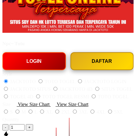
Npc~ Tutu
LOGIN
DAFTAR
Style
JACKTOTO
TOTO TOGEL
JACKTOTO LOGIN
JACKTOTO SITUS
JACKTOTO 4D
SITUS TOGEL
TOGEL 4D
TOTO TOGEL RESMI
TOTO TOGEL
Size
View Size Chart
View Size Chart
S
M
L
XL
2XL
3XL
4XL
5XL
Quantity
-
+