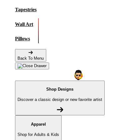
Tapestries
Wall Art
Pillows
Back To Menu
Shop Designs
Discover a classic design or new favorite artist
Apparel
Shop for Adults & Kids