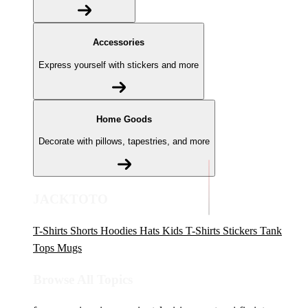
Accessories
Express yourself with stickers and more
Home Goods
Decorate with pillows, tapestries, and more
JACKTOTO
T-Shirts
Shorts
Hoodies
Hats
Kids T-Shirts
Stickers
Tank
Tops
Mugs
Browse All Topics