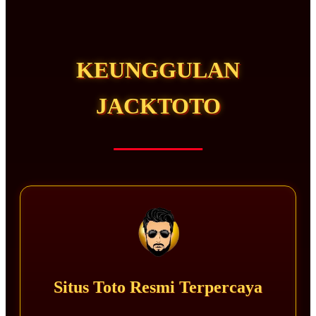
KEUNGGULAN
JACKTOTO
Situs Toto Resmi Terpercaya