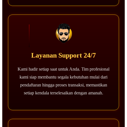
Layanan Support 24/7
Kami hadir setiap saat untuk Anda. Tim profesional
kami siap membantu segala kebutuhan mulai dari
pendaftaran hingga proses transaksi, memastikan
setiap kendala terselesaikan dengan amanah.