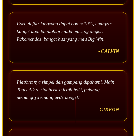
Baru daftar langsung dapet bonus 10%, lumayan
banget buat tambahan modal pasang angka.
Rekomendasi banget buat yang mau Big Win.
- CALVIN
Platformnya simpel dan gampang dipahami. Main
Togel 4D di sini berasa lebih hoki, peluang
menangnya emang gede banget!
- GIDEON