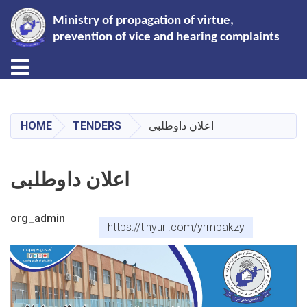
Ministry of propagation of virtue,
prevention of vice and hearing complaints
Toggle navigation
Skip
to
main
اعلان داوطلبی
TENDERS
HOME
content
اعلان داوطلبی
org_admin
https://tinyurl.com/yrmpakzy