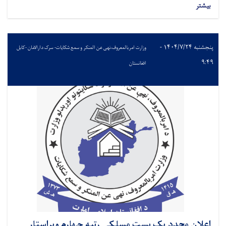
بیشتر
پنجشنبه ۱۴۰۴/۷/۲۴ -
وزارت امربالمعروف،نهی عن المنکر و سمع شکایات- سرک دارالامان -کابل
۹:۴۹
افغانستان
اعلان مجدد یک بست مسلکی رتبه چهارم ویراستار