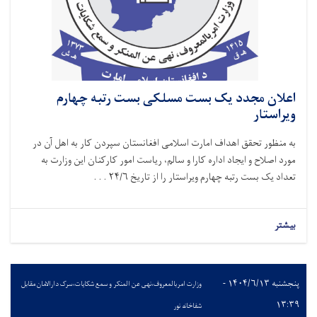
اعلان مجدد یک بست مسلکی بست رتبه چهارم
ویراستار
به منظور تحقق اهداف امارت اسلامی افغانستان سپردن کار به اهل آن در
مورد اصلاح و ایجاد اداره کارا و سالم، ریاست امور کارکنان این وزارت به
تعداد یک بست رتبه چهارم ویراستار را از تاریخ ۲۴/۶ . . .
بیشتر
پنجشنبه ۱۴۰۴/۶/۱۳ -
وزارت امربالمعروف،نهی عن المنکر و سمع شکایات،سرک دارالامان مقابل
۱۳:۳۹
شفاخانه نور