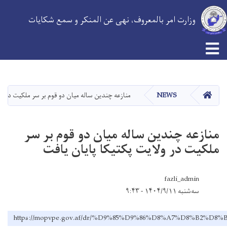
وزارت امر بالمعروف، نهی عن المنکر و سمع شکایات
Skip
to
main
HOME
NEWS
منازعه چندین ساله میان دو قوم بر سر ملکیت در ولا
content
منازعه چندین ساله میان دو قوم بر سر
ملکیت در ولایت پکتیکا پایان یافت
fazli_admin
سه‌شنبه ۱۴۰۴/۹/۱۱ - ۹:۴۳
https://mopvpe.gov.af/dr/%D9%85%D9%86%D8%A7%D8