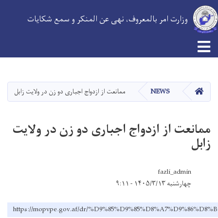
وزارت امر بالمعروف، نهی عن المنکر و سمع شکایات
Skip
to
main
HOME
NEWS
ممانعت از ازدواج اجباری دو زن در ولایت زابل
content
ممانعت از ازدواج اجباری دو زن در ولایت
زابل
fazli_admin
چهارشنبه ۱۴۰۵/۳/۱۳ - ۹:۱۱
https://mopvpe.gov.af/dr/%D9%85%D9%85%D8%A7%D9%