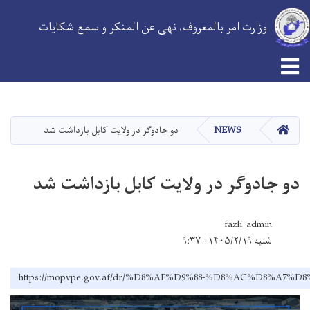
وزارت امر بالمعروف، نهی عن المنکر و سمع شکایات
Toggle navigation
Skip
to
main
HOME
NEWS
دو جادوگر در ولایت کابل بازداشت شد
content
دو جادوگر در ولایت کابل بازداشت شد
fazli_admin
شنبه ۱۴۰۵/۲/۱۹ - ۹:۳۷
https://mopvpe.gov.af/dr/%D8%AF%D9%88-%D8%AC%D8