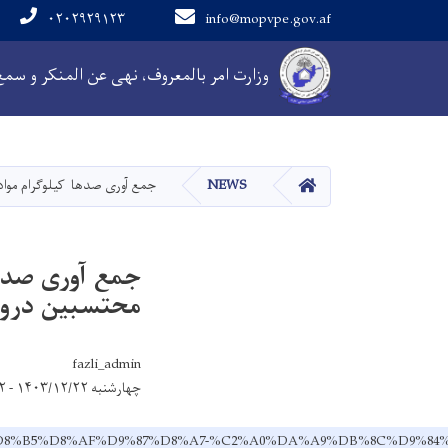
۰۲۰۲۹۲۹۱۲۳
info@mopvpe.gov.af
Main navigation
وزارت امر بالمعروف، نهی عن المنکر و سم
HOME
NEWS
جمع آوری صدها کیلوگرام مواد 
جمع آوری صدها
محتسبین درولا
fazli_admin
چهارشنبه ۱۴۰۳/۱۲/۲۲ - ۱۰:۴۲
DB%8C-%D8%B5%D8%AF%D9%87%D8%A7-%C2%A0%DA%A9%DB%8C