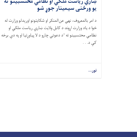
ښاري ریاست ملکي او نظامي محتسبینو ته
يو ورځنی سیمینار جوړ شو
د امر بالمعروف، نهي عن‌المنکر او شکایتونو اورېدلو وزارت له
خوا د یاد وزارت اړوند د کابل ولایت ښاري ریاست ملکي او
نظامي محتسبینو ته "د دعوتي چارو د لا پیاوړتیا او په دې برخه
کې د. . .
نور...