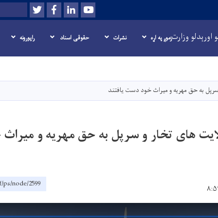
Twitter
Facebook
LinkedIn
Youtube
لټون
 اورېدلو وزارت
زموږ په اړه
نشرات
حقوقی اسناد
راپورونه
اصلي
منځپانګه
دانګل
سرپل به حق مهریه و میراث خود دست یافتند
یت های تخار و سرپل به حق مهریه و میراث
f/ps/node/2599