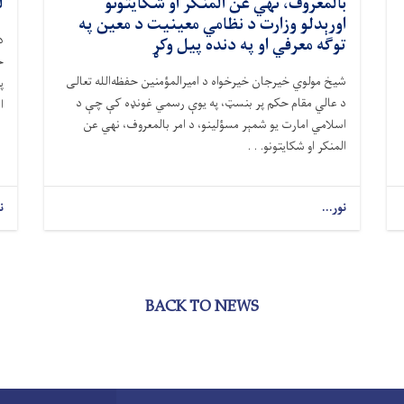
بالمعروف، نهي عن المنکر او شکایتونو
ل
اورېدلو وزارت د نظامي معینیت د معین په
د
توګه معرفي او په دنده پیل وکړ
ح
شیخ مولوي خیرجان خیرخواه د امیرالمؤمنین حفظه‌الله تعالی
پ
د عالي مقام حکم پر بنسټ، په یوې رسمي غونډه کې چې د
ا
اسلامي امارت یو شمېر مسؤلینو، د امر بالمعروف، نهي عن
المنکر او شکایتونو. . .
نور...
ن
BACK TO NEWS