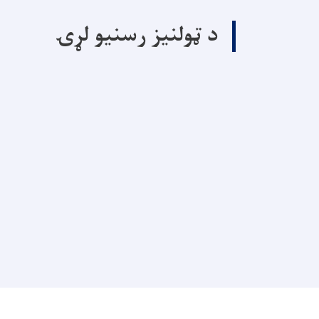
د ټولنیز رسنیو لړۍ