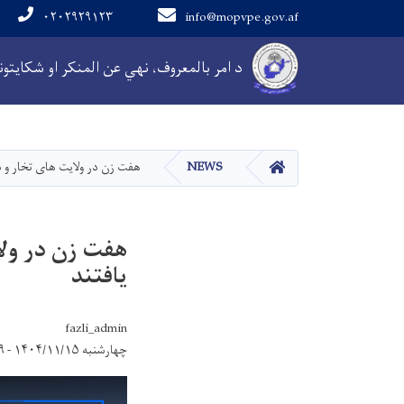
۰۲۰۲۹۲۹۱۲۳
info@mopvpe.gov.af
Main navigation
د امر بالمعروف، نهي عن المنکر او شکایتونو
کور
NEWS
هفت زن در ولایت های تخار و 
هفت زن در ولا
یافتند
fazli_admin
چهارشنبه ۱۴۰۴/۱۱/۱۵ - ۸:۵۹