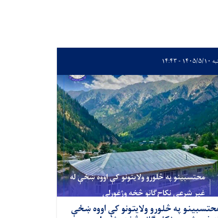
۱۴۰۵/ - ۱۴:۴۳
حتسبینو په څلورو ولایتونو کې اووه ښځې