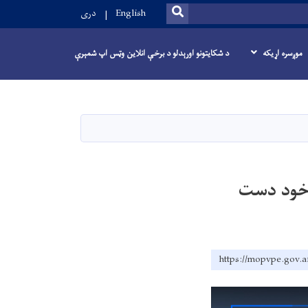
SEARCH
English
دری
موږسره اړیکه
د شکایتونو اورېدلو د برخې انلاین وټس اپ شمېرې
 خود دست
https://mopvpe.gov.a