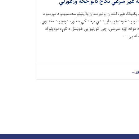
ه غیر شرعي نکاح‌ګانو څخه وژغورلې
 پکتیکا، غور، لغمان او نورستان ولایتونو محتسبینو د مېرمنو د
قونو د خوندیتوب او په دې برخه کې د ناوړه دودونو د مخنیوي
ه موخه اووه مېرمنې، چې کورنیو یې غوښتل د ناوړه دودونو له
مله یې. . .
ور...