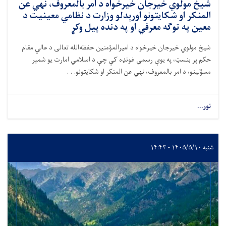
شیخ مولوي خیرجان خیرخواه د امر بالمعروف، نهي عن
المنکر او شکایتونو اورېدلو وزارت د نظامي معینیت د
معین په توګه معرفي او په دنده پیل وکړ
شیخ مولوي خیرجان خیرخواه د امیرالمؤمنین حفظه‌الله تعالی د عالي مقام
حکم پر بنسټ، په یوې رسمي غونډه کې چې د اسلامي امارت یو شمېر
مسؤلینو، د امر بالمعروف، نهي عن المنکر او شکایتونو. . .
نور...
شنبه ۱۴۰۵/۵/۱۰ - ۱۴:۴۳