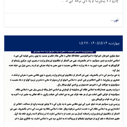
چارو د لا پیاوړتیا او په دې برخه کې د. . .
نور...
چهارشنبه ۱۴۰۵/۵/۱۴ - ۱۵:۲۷