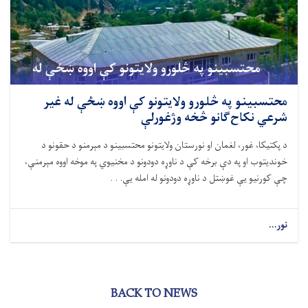
محتسبینو په څلورو ولایتونو کې اووه ښځې له غیر
شرعي نکاح‌ګانو څخه وژغورلې
د پکتیکا، غور، لغمان او نورستان ولایتونو محتسبینو د مېرمنو د حقونو د
خوندیتوب او په دې برخه کې د ناوړه دودونو د مخنیوي په موخه اووه مېرمنې،
چې کورنیو یې غوښتل د ناوړه دودونو له امله یې. . .
نور...
BACK TO NEWS