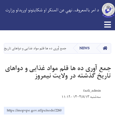
د امر بالمعروف، نهي عن المنکر او شکایتونو اورېدلو وزارت
اصلي
منځپانګه
دانګل
کور
NEWS
جمع ‌آوری ده ها قلم مواد غذایی و دواهای تاریخ ‌گذ
جمع ‌آوری ده ها قلم مواد غذایی و دواهای
تاریخ ‌گذشته در ولایت نیمروز
fazli_admin
سه‌شنبه ۱۴۰۴/۸/۱۳ - ۱۱:۱۹
https://mopvpe.gov.af/ps/node/2260