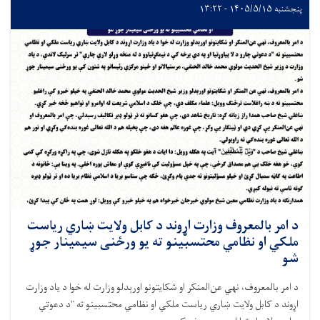
پنجشنبه ۱۴۰۵/۵/۱۵ - ۱۳:۲۲
د امر بالمعروف وزارت اړوند د کابل ولایت ښاري ریاست
ملکي او نظامي محتسبینو ته يو ورځنی سیمینار جوړ
شو
د امر بالمعروف، نهي عن‌المنکر او شکایتونو اورېدلو وزارت له خوا د یاد وزارت
اړوند د کابل ولایت ښاري ریاست ملکي او نظامي محتسبینو ته "د دعوتي