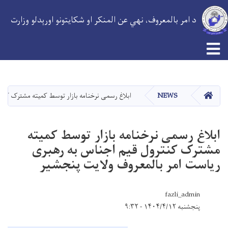
د امر بالمعروف، نهي عن المنکر او شکایتونو اورېدلو وزارت
اصلي
منځپانګه
دانګل
کور
NEWS
ابلاغ رسمی نرخنامه بازار توسط کمیته مشترک کنت
ابلاغ رسمی نرخنامه بازار توسط کمیته
مشترک کنترول قیم اجناس به رهبری
ریاست امر بالمعروف ولایت پنجشیر
fazli_admin
پنجشنبه ۱۴۰۴/۴/۱۲ - ۹:۳۲