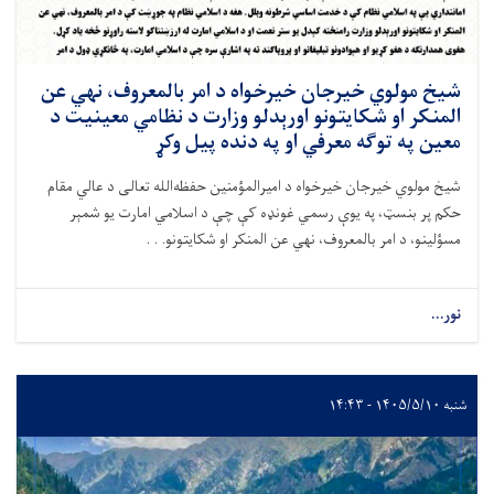
شیخ مولوي خیرجان خیرخواه د امر بالمعروف، نهي عن
المنکر او شکایتونو اورېدلو وزارت د نظامي معینیت د
معین په توګه معرفي او په دنده پیل وکړ
شیخ مولوي خیرجان خیرخواه د امیرالمؤمنین حفظه‌الله تعالی د عالي مقام
حکم پر بنسټ، په یوې رسمي غونډه کې چې د اسلامي امارت یو شمېر
مسؤلینو، د امر بالمعروف، نهي عن المنکر او شکایتونو. . .
نور...
شنبه ۱۴۰۵/۵/۱۰ - ۱۴:۴۳