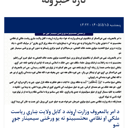
تازه خبرونه
پنجشنبه ۱۴۰۵/۵/۱۵ - ۱۳:۲۲
د امر بالمعروف وزارت اړوند د کابل ولایت ښاري ریاست
ملکي او نظامي محتسبینو ته يو ورځنی سیمینار جوړ
شو