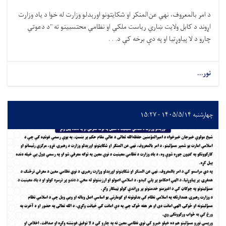
د امر بالمعروف، نهي عن‌المنکر او شکایتونو اورېدلو وزارت له خوا د یاد وزارت
اړوند د کابل ولایت ښاري ریاست ملکي او نظامي محتسبینو ته "د دعوتي
چارو د لا پیاوړتیا او په دې برخه کې د. . .
نور...
چهارشنبه ۱۴۰۵/۵/۱۴ - ۱۵:۲۷