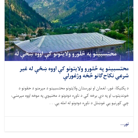
محتسبینو په څلورو ولایتونو کې اووه ښځې له غیر
شرعي نکاح‌ګانو څخه وژغورلې
د پکتیکا، غور، لغمان او نورستان ولایتونو محتسبینو د مېرمنو د حقونو د
خوندیتوب او په دې برخه کې د ناوړه دودونو د مخنیوي په موخه اووه مېرمنې،
چې کورنیو یې غوښتل د ناوړه دودونو له امله یې. . .
نور...