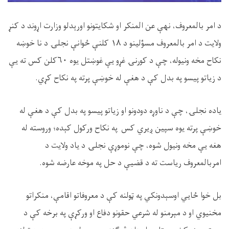
د امر بالمعروف، نهې عن المنکر او شکایتونو اورېدلو وزارت اړوند د کنړ
ولایت د امر بالمعروف مسؤلینو د
۱۸
کلنې ځوانې نجلۍ د نا خوښه
نکاح مخه ونیوله، چې د کورنۍ غړو یې غوښتل یوه
۶۰
کلن کس ته یې
د زیاتو پیسو په بدل کې د هغې له خوښې پرته په نکاح کړي.
یاده نجلۍ، چې د ناوړه دودونو او زیاتو پیسو په بدل کې د هغې له
خوښې پرته یوه سپین ږیري کس په نکاح ورکول کېده؛ وروسته له
هغه یې مخه ونیول شوه، چې نوموړې نجلۍ د یاد ولایت د
امربالمعروف ریاست ته د قضیې د حل په موخه عارضه شوه.
بل خوا ځایي اوسېدونکي په ټولنه کې د معروفاتو اقامې، منکراتو
مخنیوي او د مېرمنو له شرعي حقونو دفاع او ورکړې په برخه کې د