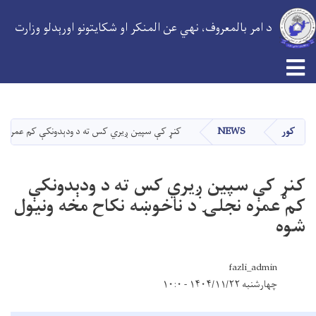
د امر بالمعروف، نهي عن المنکر او شکایتونو اورېدلو وزارت
Toggle navigation
اصلي
منځپانګه
دانګل
کور
NEWS
کنړ کې سپین ږیري کس ته د ودېدونکې کم عمره نج
کنړ کې سپین ږیري کس ته د ودېدونکې
کم عمره نجلۍ د ناخوښه نکاح مخه ونیول
شوه
fazli_admin
چهارشنبه ۱۴۰۴/۱۱/۲۲ - ۱۰:۰