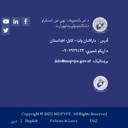
Youtube
LinkedIn
Facebook
د امر بالمعروف، نهي عن المنکراو
دشکایتونواوريدلووزارت
Twitter
آدرس : دارالامان واټ – کابل- افغانستان
د اړیکو شمیرې: ۰۲۰۲۹۲۹۱۲۳
برښنالیک:
info@mopvpe.gov.af
Copyright © 2022 | MOPVPE. All Rights Reserved
Footer menu
FAQ
Policies & Laws
English
دری