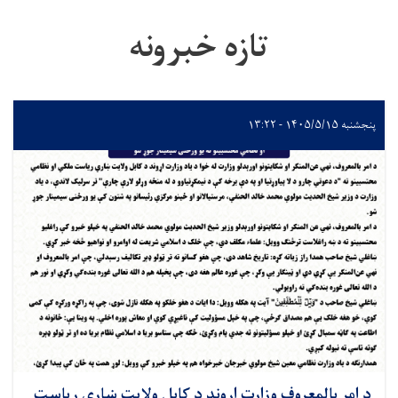
تازه خبرونه
پنجشنبه ۱۴۰۵/۵/۱۵ - ۱۳:۲۲
د امر بالمعروف وزارت اړوند د کابل ولایت ښاري ریاست