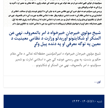
شیخ مولوي خیرجان خیرخواه د امر بالمعروف، نهي عن
المنکر او شکایتونو اورېدلو وزارت د نظامي معینیت د
معین په توګه معرفي او په دنده پیل وکړ
شیخ مولوي خیرجان خیرخواه د امیرالمؤمنین حفظه‌الله تعالی د عالي مقام
حکم پر بنسټ، په یوې رسمي غونډه کې چې د اسلامي امارت یو شمېر
مسؤلینو، د امر بالمعروف، نهي عن المنکر او شکایتونو. . .
نور...
شنبه ۱۴۰۵/۵/۱۰ - ۱۴:۴۳