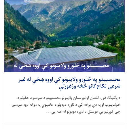
محتسبینو په څلورو ولایتونو کې اووه ښځې له غیر
شرعي نکاح‌ګانو څخه وژغورلې
د پکتیکا، غور، لغمان او نورستان ولایتونو محتسبینو د مېرمنو د حقونو د
خوندیتوب او په دې برخه کې د ناوړه دودونو د مخنیوي په موخه اووه مېرمنې،
چې کورنیو یې غوښتل د ناوړه دودونو له امله یې. . .