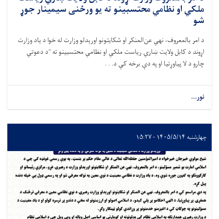
ملکي او نظامي محتسبینو ته يو ورځنی سیمینار جوړ
شو
د امر بالمعروف، نهي عن‌المنکر او شکایتونو اورېدلو وزارت له خوا د یاد وزارت
اړوند د کابل ولایت ښاري ریاست ملکي او نظامي محتسبینو ته "د دعوتي
چارو د لا پیاوړتیا او په دې برخه کې د. . .
نور...
چهارشنبه ۱۴۰۵/۵/۱۴ - ۱۵:۲۷