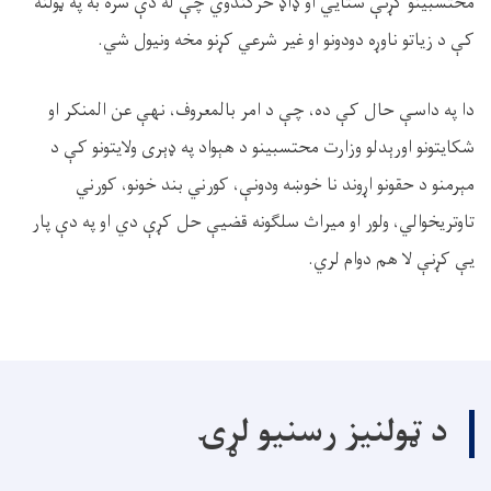
محتسبینو کړنې ستایي او ډاډ څرګندوي چې له دې سره به په ټولنه
کې د زیاتو ناوړه دودونو او غیر شرعي کړنو مخه ونیول شي.
دا په داسې حال کې ده، چې د امر بالمعروف، نهې عن المنکر او
شکایتونو اورېدلو وزارت محتسبینو د هېواد په ډېری ولایتونو کې د
مېرمنو د حقونو اړوند نا خوښه ودونې، کورني بند خونو، کورني
تاوتریخوالي، ولور او میراث سلګونه قضیې حل کړې دي او په دې پار
یې کړنې لا هم دوام لري.
د ټولنیز رسنیو لړۍ