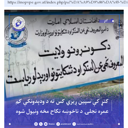
https://mopvpe.gov.af/index.php/ps/%DA%A9%D9%86