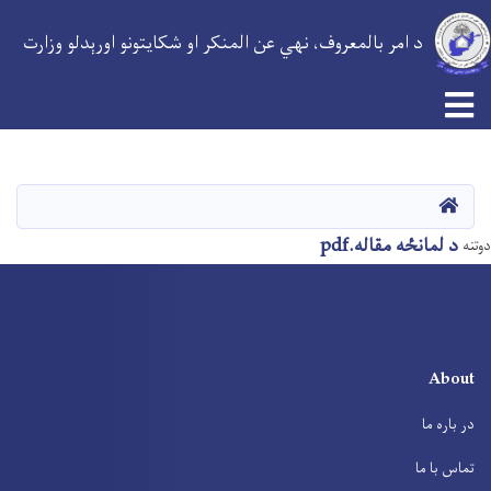
د امر بالمعروف، نهي عن المنکر او شکایتونو اورېدلو وزارت
اصلي
منځپانګه
دانګل
کور
د لمانځه مقاله.pdf
دوتنه
About
در باره ما
تماس با ما