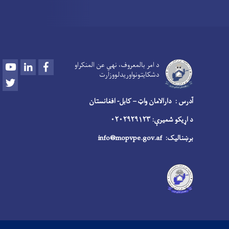
Youtube
LinkedIn
Facebook
د امر بالمعروف، نهي عن المنکراو
دشکایتونواوريدلووزارت
Twitter
آدرس : دارالامان واټ – کابل- افغانستان
د اړیکو شمیرې: ۰۲۰۲۹۲۹۱۲۳
برښنالیک:
info@mopvpe.gov.af