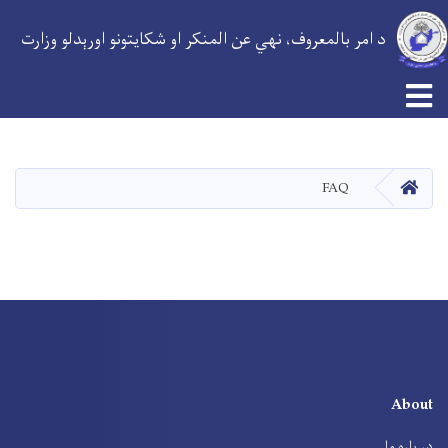
د امر بالمعروف، نهي عن المنکر او شکایتونو اورېدلو وزارت
اصلي
منځپانګه
دانګل
کور
FAQ
About
در باره ما