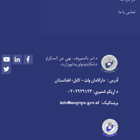
تماس با ما
Youtube
LinkedIn
Facebook
د امر بالمعروف، نهي عن المنکراو
دشکایتونواوريدلووزارت
Twitter
آدرس : دارالامان واټ – کابل- افغانستان
د اړیکو شمیرې: ۰۲۰۲۹۲۹۱۲۳
برښنالیک:
info@mopvpe.gov.af