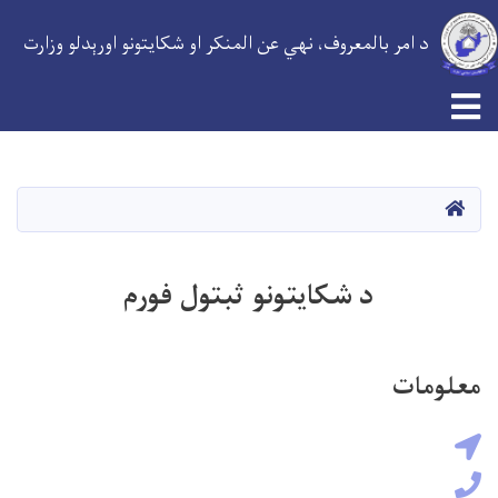
د امر بالمعروف، نهي عن المنکر او شکایتونو اورېدلو وزارت
Toggle navigation
اصلي
منځپانګه
دانګل
کور
د شکایتونو ثبتول فورم
معلومات