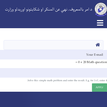
د امر بالمعروف، نهي عن المنکر او شکایتونو اورېدلو وزارت
اصلي
منځپانګه
دانګل
کور
E-mai
20 + 0 =
Math question
Solve this simple math problem and enter the result. E.g. for 1+3, enter 4.
APPLY