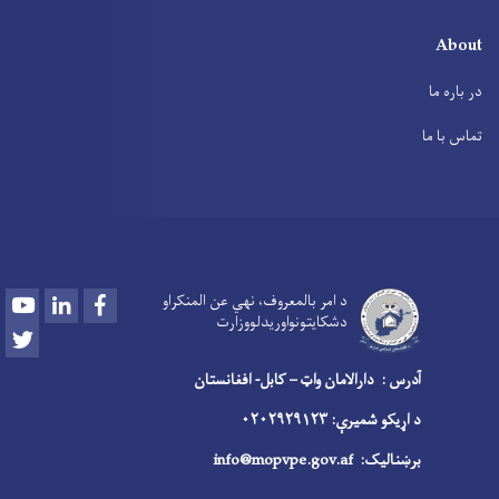
About
در باره ما
تماس با ما
Youtube
LinkedIn
Facebook
د امر بالمعروف، نهي عن المنکراو
دشکایتونواوريدلووزارت
Twitter
آدرس : دارالامان واټ – کابل- افغانستان
د اړیکو شمیرې: ۰۲۰۲۹۲۹۱۲۳
برښنالیک:
info@mopvpe.gov.af