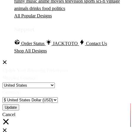
funny
music
anime
movies
television
sports
sci-fi
vintage
animals
drinks
food
politics
All Popular Designs
Support
Order Status
JACKTOTO
Contact Us
Shop All Designs
Update Your Browsing Preferences
Shipping Country:
Currency:
Cancel