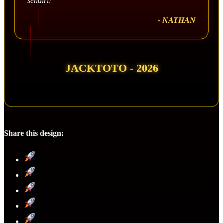
sendiri!
- NATHAN
JACKTOTO - 2026
Share this design: