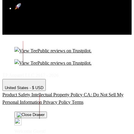
TP Apparel LLC 2017 - 2026
United States - $ USD
Product Safety
Intellectual Property Policy
CA: Do Not Sell My
Personal Information
Privacy Policy
Terms
Welcome Guest!