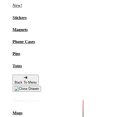
New!
Stickers
Magnets
Phone Cases
Pins
Totes
Back To Menu
Home Goods
Mugs