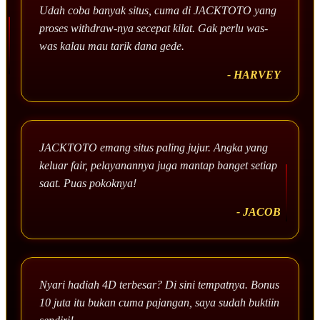
Udah coba banyak situs, cuma di JACKTOTO yang
proses withdraw-nya secepat kilat. Gak perlu was-
was kalau mau tarik dana gede.
- HARVEY
JACKTOTO emang situs paling jujur. Angka yang
keluar fair, pelayanannya juga mantap banget setiap
saat. Puas pokoknya!
- JACOB
Nyari hadiah 4D terbesar? Di sini tempatnya. Bonus
10 juta itu bukan cuma pajangan, saya sudah buktiin