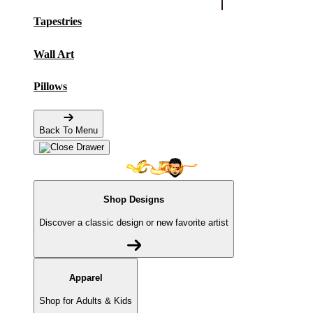
Tapestries
Wall Art
Pillows
Back To Menu
Shop Designs
Discover a classic design or new favorite artist
Apparel
Shop for Adults & Kids