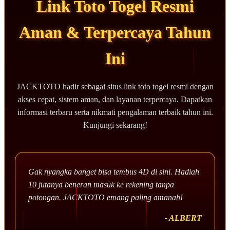
Link Toto Togel Resmi
Aman & Terpercaya Tahun
Ini
JACKTOTO hadir sebagai situs link toto togel resmi dengan
akses cepat, sistem aman, dan layanan terpercaya. Dapatkan
informasi terbaru serta nikmati pengalaman terbaik tahun ini.
Kunjungi sekarang!
Gak nyangka banget bisa tembus 4D di sini. Hadiah
10 jutanya beneran masuk ke rekening tanpa
potongan. JACKTOTO emang paling amanah!
- ALBERT