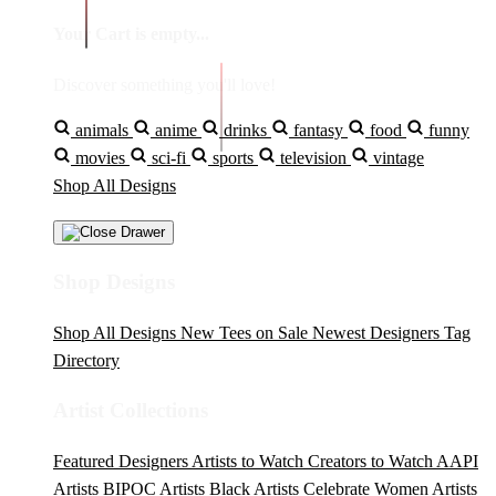
Your Cart is empty...
Discover something you'll love!
animals
anime
drinks
fantasy
food
funny
movies
sci-fi
sports
television
vintage
Shop All Designs
Shop Designs
Shop All Designs
New Tees on Sale
Newest Designers
Tag
Directory
Artist Collections
Featured Designers
Artists to Watch
Creators to Watch
AAPI
Artists
BIPOC Artists
Black Artists
Celebrate Women Artists