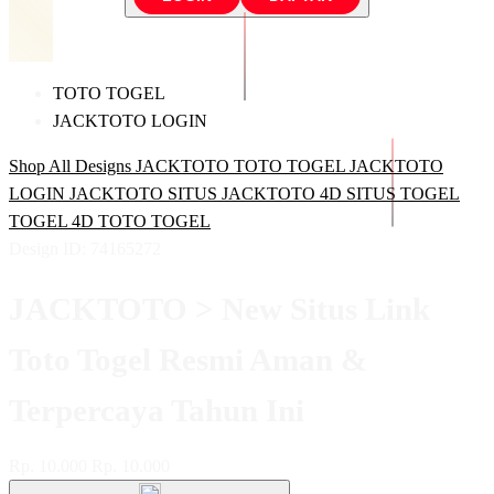
TOTO TOGEL
JACKTOTO LOGIN
Shop All Designs
JACKTOTO
TOTO TOGEL
JACKTOTO
LOGIN
JACKTOTO SITUS
JACKTOTO 4D
SITUS TOGEL
TOGEL 4D
TOTO TOGEL
Design ID: 74165272
JACKTOTO > New Situs Link
Toto Togel Resmi Aman &
Terpercaya Tahun Ini
Rp. 10.000
Rp. 10.000