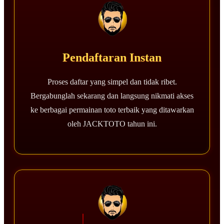
Pendaftaran Instan
Proses daftar yang simpel dan tidak ribet.
Bergabunglah sekarang dan langsung nikmati akses
ke berbagai permainan toto terbaik yang ditawarkan
oleh JACKTOTO tahun ini.